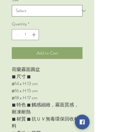
Quantity
*
Add to Cart
荷蘭霧面圓盆
◼︎ 尺寸 ◼︎
⌀14 x H 13 cm
⌀16 x H 15 cm
⌀18 x H 17 cm
◼︎ 特色 ◼︎ 觸感細緻，霧面質感，
耐凍耐熱
◼︎ 材質 ◼︎ 抗ＵＶ無毒環保回收材
料