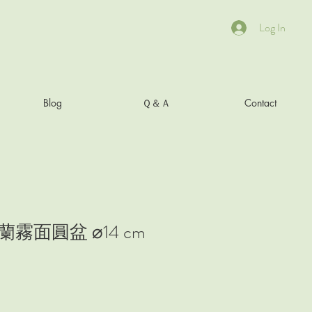
Log In
Blog
Ｑ＆Ａ
Contact
霧面圓盆 ⌀14 cm