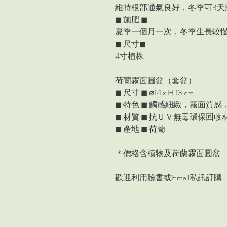
維持根部通氣良好，冬季可3天
◼︎ 施肥 ◼︎
夏季一個月一次，冬季生長較慢
◼︎ 尺寸◼︎
4寸植株
荷蘭霧面圓盆
（
套盆
）
◼
尺寸
◼
⌀
14 x H 13 cm
◼
特色
◼
觸感細緻，霧面質感
◼
材質
◼
抗ＵＶ無毒環保回收
◼
產地
◼
荷蘭
＊價格含植物及荷蘭霧面圓盆
歡迎利用臉書或
Email
私訊訂購