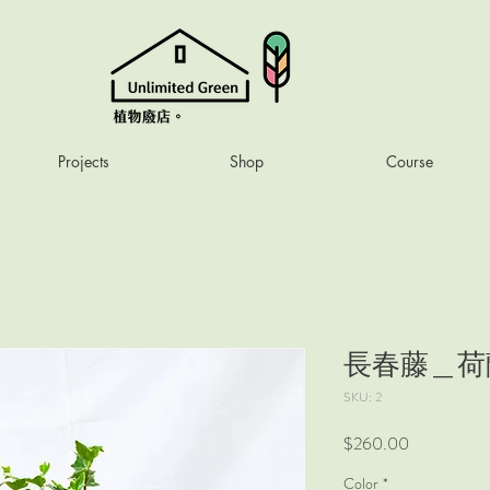
Projects
Shop
Course
長春藤＿荷蘭
SKU: 2
Price
$260.00
Color
*