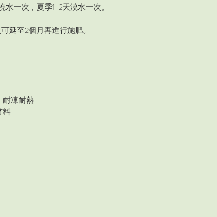
澆水一次，夏季1-2天澆水一次。
可延至2個月再進行施肥。
，耐凍耐熱
材料