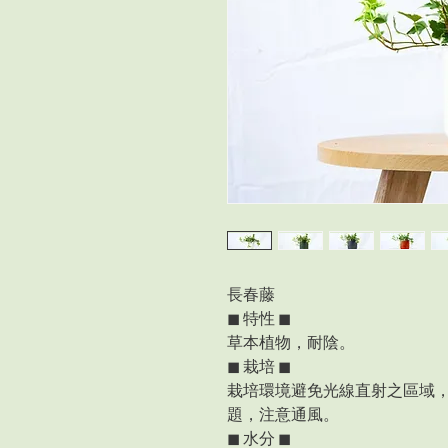
長春藤
◼︎ 特性 ◼︎
草本植物，耐陰。
◼︎ 栽培 ◼︎
栽培環境避免光線直射之區域
題，注意通風。
◼︎ 水分 ◼︎