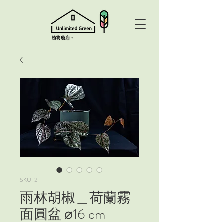
SKU: 2
雨林胡椒＿荷蘭霧
面圓盆 ⌀16 cm