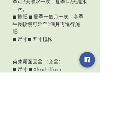
季可
3
天澆水一次，夏季
1-2
天澆水
一次。
◼
施肥
◼
夏季一個月一次，冬季
生長較慢可延至
2
個月再進行施
肥。
◼
尺寸
◼
五寸植株
荷蘭霧面圓盆 （套盆）
◼
尺寸
◼
⌀
16 x H 15 cm
◼
特色
◼
觸感細緻，霧面質感，
耐凍耐熱
◼
材質
◼
抗ＵＶ無毒環保回收材
料
◼
產地
◼
荷蘭
＊價格含植物及荷蘭霧面圓盆
歡迎利用臉書或
Email
私訊訂購
ＦＢ
https://www.facebook.com/
植物