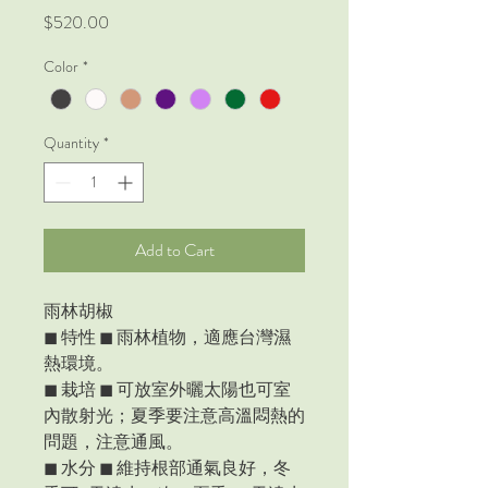
Price
$520.00
Color
*
Quantity
*
Add to Cart
雨林胡椒
◼
特性
◼
雨林植物，適應台灣濕
熱環境。
◼
栽培
◼
可放室外曬太陽也可室
內散射光；夏季要注意高溫悶熱的
問題，注意通風。
◼
水分
◼
維持根部通氣良好，冬