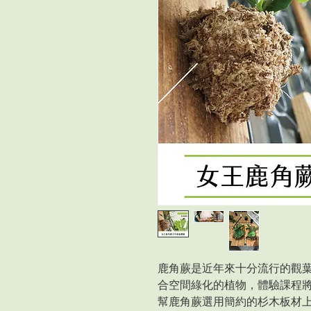
鹿角蕨是近年來十分流行的觀
合空間綠化的植物，體驗課程
幫鹿角蕨選用簡約的杉木板材