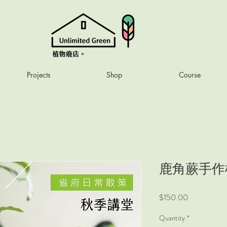
Projects
Shop
Course
鹿角蕨手作
Price
$150.00
Quantity
*